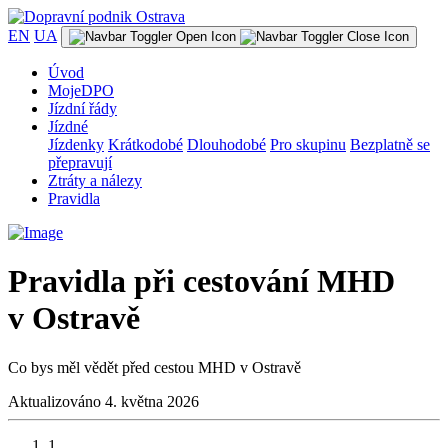
EN
UA
Úvod
MojeDPO
Jízdní řády
Jízdné
Jízdenky
Krátkodobé
Dlouhodobé
Pro skupinu
Bezplatně se
přepravují
Ztráty a nálezy
Pravidla
Pravidla při cestování MHD
v Ostravě
Co bys měl vědět před cestou MHD v Ostravě
Aktualizováno 4. května 2026
1