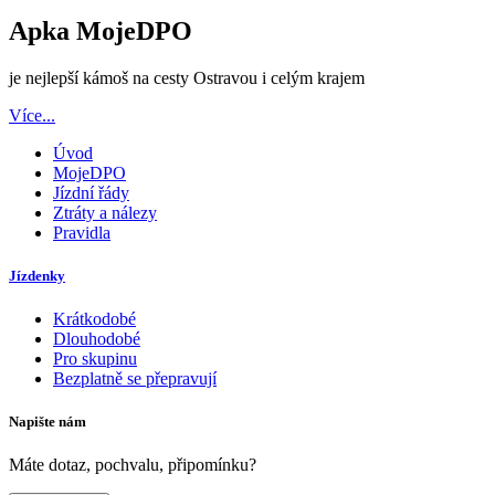
Apka MojeDPO
je nejlepší kámoš na cesty Ostravou i celým krajem
Více...
Úvod
MojeDPO
Jízdní řády
Ztráty a nálezy
Pravidla
Jízdenky
Krátkodobé
Dlouhodobé
Pro skupinu
Bezplatně se přepravují
Napište nám
Máte dotaz, pochvalu, připomínku?