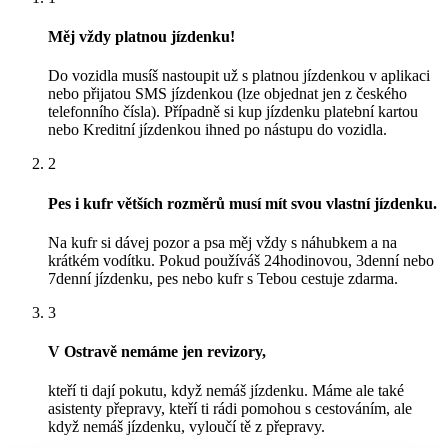
Měj vždy platnou jízdenku!
Do vozidla musíš nastoupit už s platnou jízdenkou v aplikaci
nebo přijatou SMS jízdenkou (lze objednat jen z českého
telefonního čísla). Případně si kup jízdenku platební kartou
nebo Kreditní jízdenkou ihned po nástupu do vozidla.
2
Pes i kufr větších rozměrů musí mít svou vlastní jízdenku.
Na kufr si dávej pozor a psa měj vždy s náhubkem a na
krátkém vodítku. Pokud používáš 24hodinovou, 3denní nebo
7denní jízdenku, pes nebo kufr s Tebou cestuje zdarma.
3
V Ostravě nemáme jen revizory,
kteří ti dají pokutu, když nemáš jízdenku. Máme ale také
asistenty přepravy, kteří ti rádi pomohou s cestováním, ale
když nemáš jízdenku, vyloučí tě z přepravy.