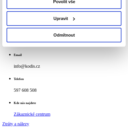
Povolit vše
V našich vozech jsi pod dohledem kamer.
Upravit
8
Užívej si komfort,
Odmítnout
který ti nabízíme – klimatizaci, wi-fi, USB konektory.
Email
info@kodis.cz
Telefon
597 608 508
Kde nás najdete
Zákaznické centrum
Ztráty a nálezy