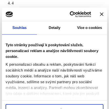
4
Chovej se u nás jako doma,
kde neházíš odpadky pod sedačky, nejezdíš na kolečkových
bruslích a nechodíš s batohem na zádech.
Souhlas
Detaily
Více o cookies
5
Zmrzlinu, nápoje a jiné dobroty
Tyto stránky používají k poskytování služeb,
personalizaci reklam a analýze návštěvnosti soubory
si vychutnej venku. Do vozů s nimi nechoď.
cookie.
6
K personalizaci obsahu a reklam, poskytování funkcí
sociálních médií a analýze naší návštěvnosti využíváme
Pokud jsi cyklista,
soubory cookie.
Informace o tom, jak náš web
nezapomeň, že i kolo potřebuje jízdenku. Do vozu s kolem
využíváme, sdílíme se svými partnery pro sociální
můžeš nastoupit jen s vědomím řidiče (zeptej se nebo alespoň
média, inzerci a analýzy.
Partneři mohou zkombinovat
posunkem naznač).
tyto údaje s dalšími informacemi, které jste jim poskytli
7
nebo které jste znovu získali v důsledku toho, že
využíváte jejich služby.
Usmívej se, jsi v bezpečí!