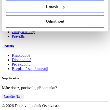
je nejlepší kámoš na cesty Ostravou i celým krajem
Upravit
Více...
Úvod
Odmítnout
MojeDPO
Jízdní řády
Ztráty a nálezy
Pravidla
Jízdenky
Krátkodobé
Dlouhodobé
Pro skupinu
Bezplatně se přepravují
Napište nám
Máte dotaz, pochvalu, připomínku?
Napište Nám
© 2026 Dopravní podnik Ostrava a.s.