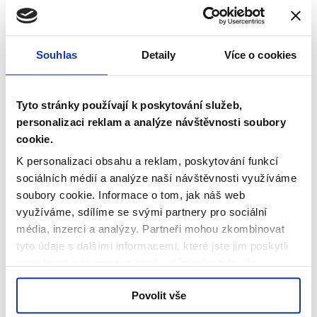
na zastávkách.
Spojení
Odjezdy
Souhlas
Detaily
Více o cookies
Email
Tyto stránky používají k poskytování služeb,
info@kodis.cz
personalizaci reklam a analýze návštěvnosti soubory
cookie.
Telefon
K personalizaci obsahu a reklam, poskytování funkcí
597 608 508
sociálních médií a analýze naší návštěvnosti využíváme
soubory cookie.
Informace o tom, jak náš web
Kde nás najdete
využíváme, sdílíme se svými partnery pro sociální
Zákaznické centrum
média, inzerci a analýzy.
Partneři mohou zkombinovat
tyto údaje s dalšími informacemi, které jste jim poskytli
Ztráty a nálezy
nebo které jste znovu získali v důsledku toho, že
využíváte jejich služby.
Apka MojeDPO
Povolit vše