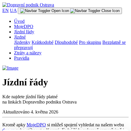
EN
UA
Úvod
MojeDPO
Jízdní řády
Jízdné
Jízdenky
Krátkodobé
Dlouhodobé
Pro skupinu
Bezplatně se
přepravují
Ztráty a nálezy
Pravidla
Jízdní řády
Kde najdete jízdní řády platné
na linkách Dopravního podniku Ostrava
Aktualizováno 4. května 2026
Kromě apky
MojeDPO
si můžeš spojení vyhledat na našem webu
dpo.cz
nebo stáhnout pdf verzi. Jízdní řády nalezneš samozřejmě i