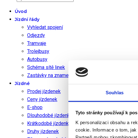
Úvod
Jízdní řády
Vyhledat spojení
Odjezdy
Tramvaje
Trolejbusy
Autobusy
Schéma sítě linek
Zastávky na znamení
Jízdné
Prodej jízdenek
Souhlas
Ceny jízdenek
E-shop
Tyto stránky používají k po
Dlouhodobé jízdenky
K personalizaci obsahu a re
Krátkodobé jízdenky
cookie.
Informace o tom, jak
Druhy jízdenek
Partneři mohou zkombinovat ty