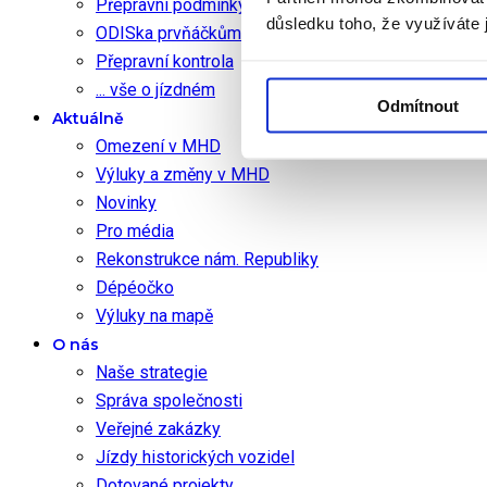
Přepravní podmínky a tarif
důsledku toho, že využíváte j
ODISka prvňáčkům zdarma
Přepravní kontrola
... vše o jízdném
Odmítnout
Aktuálně
Omezení v MHD
Výluky a změny v MHD
Novinky
Pro média
Rekonstrukce nám. Republiky
Dépéočko
Výluky na mapě
O nás
Naše strategie
Správa společnosti
Veřejné zakázky
Jízdy historických vozidel
Dotované projekty