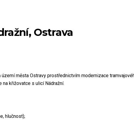
ražní, Ostrava
a území města Ostravy prostřednictvím modernizace tramvajového
na křižovatce s ulicí Nádražní.
e, hlučnost);