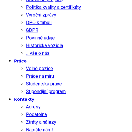
Politika kvality a certifikáty
Výroční zprávy
DPO k tabuli
GDPR
Povinné údaje
Historická vozidla
... vše o nás
Práce
Volné pozice
Práce na míru
Studentská praxe
Stipendijní program
Kontakty
Adresy
Podatelna
Ztráty a nálezy
Napište nám!